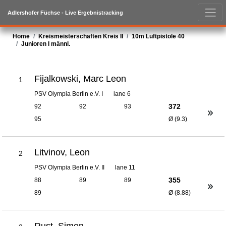
Adlershofer Füchse - Live Ergebnistracking
Home
Kreismeisterschaften Kreis II
10m Luftpistole 40
Junioren I männl.
Fijalkowski, Marc Leon
1
PSV Olympia Berlin e.V. I
lane 6
372
92
92
93
95
Ø (9.3)
Litvinov, Leon
2
PSV Olympia Berlin e.V. II
lane 11
355
88
89
89
89
Ø (8.88)
Rust, Simon