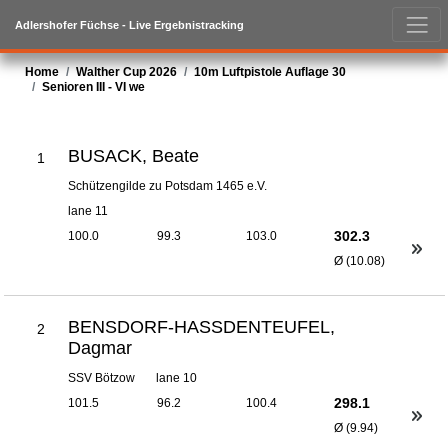
Adlershofer Füchse - Live Ergebnistracking
Home
Walther Cup 2026
10m Luftpistole Auflage 30
Senioren III - VI we
BUSACK, Beate
1
Schützengilde zu Potsdam 1465 e.V.
lane 11
302.3
100.0
99.3
103.0
Ø (10.08)
BENSDORF-HASSDENTEUFEL,
2
Dagmar
SSV Bötzow
lane 10
298.1
101.5
96.2
100.4
Ø (9.94)